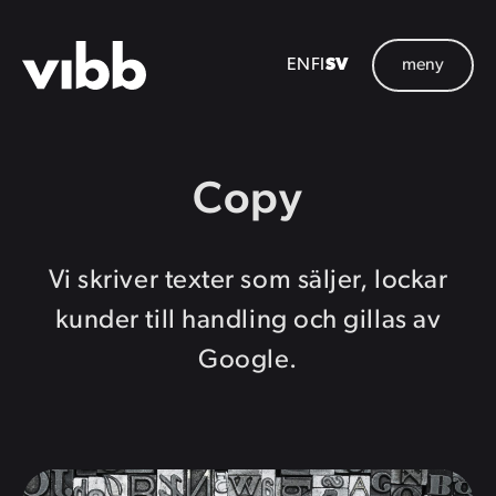
Hoppa
till
Knappm
EN
FI
SV
meny
huvudinnehåll
Copy
Vi skriver texter som säljer, lockar
kunder till handling och gillas av
Google.