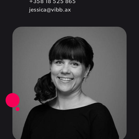
+358 18 525 865
jessica@vibb.ax