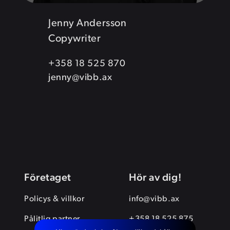
Jenny Andersson
Copywriter
+358 18 525 870
jenny@vibb.ax
Företaget
Hör av dig!
Policys & villkor
info@vibb.ax
Pålitlig partner
+358 18 525 875