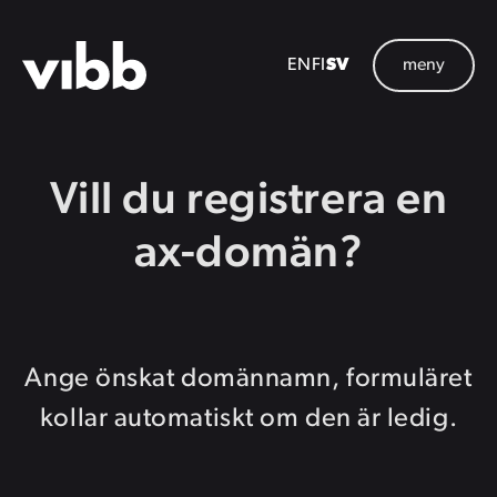
Hoppa
till
Knappm
EN
FI
SV
meny
huvudinnehåll
Vill du registrera en
ax-domän?
Ange önskat domännamn, formuläret
kollar automatiskt om den är ledig.